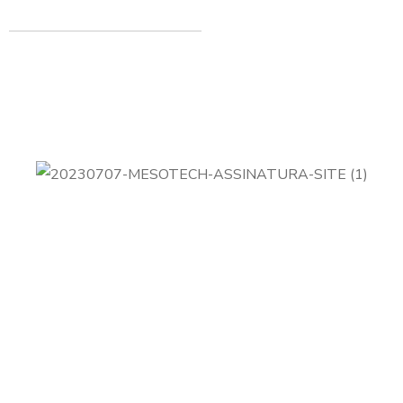
A Mesotech é uma empresa do Grupo Interjato focada
em
soluções de videomonitoramento e controle
de acesso
para empresas privadas e organizações
públicas.