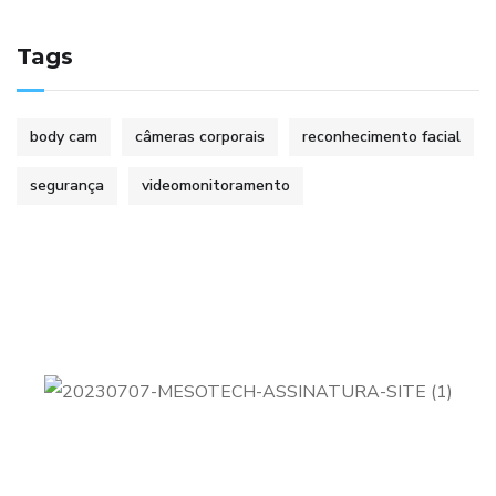
Tags
body cam
câmeras corporais
reconhecimento facial
segurança
videomonitoramento
A Mesotech é uma empresa do Grupo Interjato focada
em
soluções de videomonitoramento e controle