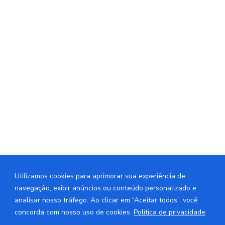
de acesso
para empresas privadas e organizações
públicas.
Endereço:
Rua Ministro Mirabeau da Cunha Melo, 1941,
Candelária, Natal - RN, 59064-490, Brasil
Horário de Funcionamento:
Segunda a sexta-feira, das 08:00 às 18:00
Utilizamos cookies para aprimorar sua experiência de
navegação, exibir anúncios ou conteúdo personalizado e
analisar nosso tráfego. Ao clicar em “Aceitar todos”, você
Contato:
concorda com nosso uso de cookies.
Política de privacidade
Email: contato@meso.tech