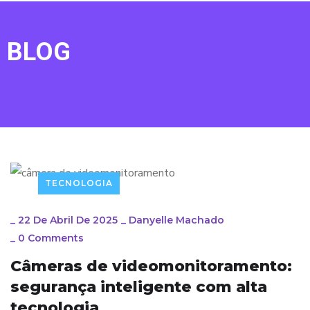
BLOG
TECNOLOGIA
_
22 De Abril De 2025
_
Danyelle Machado
_
0 Comments
Câmeras de videomonitoramento:
segurança inteligente com alta
tecnologia