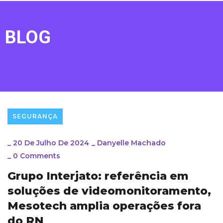
BLOG
SEGURANÇA
_
20 De Julho De 2024
_
Danyelle Machado
_
0 Comments
Grupo Interjato: referência em
soluções de videomonitoramento,
Mesotech amplia operações fora
do RN