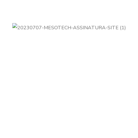
A Mesotech é uma empresa do Grupo Interjato focada
em
soluções de videomonitoramento e controle
de acesso
para empresas privadas e organizações
públicas.
Endereço:
Rua Ministro Mirabeau da Cunha Melo, 1941,
Candelária, Natal - RN, 59064-490, Brasil