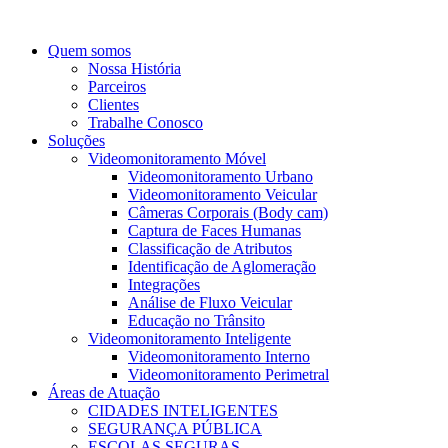
Quem somos
Nossa História
Parceiros
Clientes
Trabalhe Conosco
Soluções
Videomonitoramento Móvel
Videomonitoramento Urbano
Videomonitoramento Veicular
Câmeras Corporais (Body cam)
Captura de Faces Humanas
Classificação de Atributos
Identificação de Aglomeração
Integrações
Análise de Fluxo Veicular
Educação no Trânsito
Videomonitoramento Inteligente
Videomonitoramento Interno
Videomonitoramento Perimetral
Áreas de Atuação
CIDADES INTELIGENTES
SEGURANÇA PÚBLICA
ESCOLAS SEGURAS