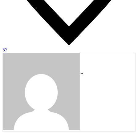
57
Author
Danyelle Machado